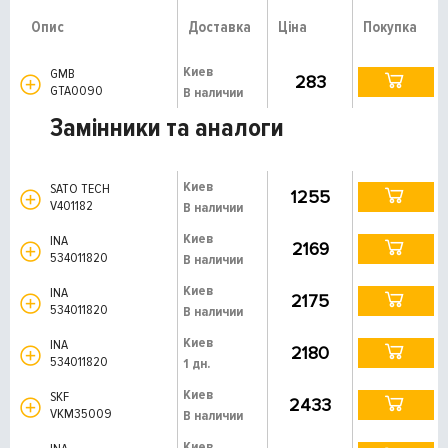
Опис
Доставка
Ціна
Покупка
Киев
GMB
283
GTA0090
В наличии
Замінники та аналоги
Киев
SATO TECH
1255
V401182
В наличии
Киев
INA
2169
534011820
В наличии
Киев
INA
2175
534011820
В наличии
Киев
INA
2180
534011820
1 дн.
Киев
SKF
2433
VKM35009
В наличии
Киев