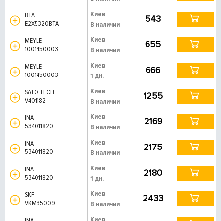
Киев
BTA
543
E2X5320BTA
В наличии
Киев
MEYLE
655
1001450003
В наличии
Киев
MEYLE
666
1001450003
1 дн.
Киев
SATO TECH
1255
V401182
В наличии
Киев
INA
2169
534011820
В наличии
Киев
INA
2175
534011820
В наличии
Киев
INA
2180
534011820
1 дн.
Киев
SKF
2433
VKM35009
В наличии
Киев
INA