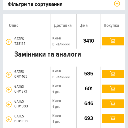
Фільтри та сортування
Опис
Доставка
Ціна
Покупка
Киев
GATES
3410
T38154
В наличии
Замінники та аналоги
Киев
GATES
585
6PK1463
В наличии
Киев
GATES
601
6PK1873
1 дн.
Киев
GATES
646
6PK1903
1 дн.
Киев
GATES
693
6PK1893
1 дн.