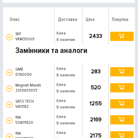
Опис
Доставка
Ціна
Покупка
Киев
SKF
2433
VKM35009
В наличии
Замінники та аналоги
Киев
GMB
283
GTA0090
В наличии
Киев
Magneti Marelli
520
331316170177
В наличии
Киев
SATO TECH
1255
V401182
В наличии
Киев
INA
2169
534011820
В наличии
Киев
INA
2175