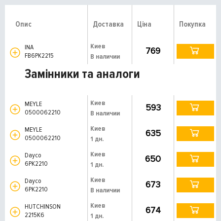
Опис
Доставка
Ціна
Покупка
Киев
INA
769
FB6PK2215
В наличии
Замінники та аналоги
Киев
MEYLE
593
0500062210
В наличии
Киев
MEYLE
635
0500062210
1 дн.
Киев
Dayco
650
6PK2210
1 дн.
Киев
Dayco
673
6PK2210
В наличии
Киев
HUTCHINSON
674
2215K6
1 дн.