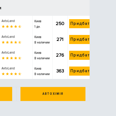
и
AvtoLand
Киев
250
Придбати
1 дн.
AvtoLand
Киев
271
Придбати
В наличии
AvtoLand
Киев
276
Придбати
В наличии
AvtoLand
Киев
363
Придбати
В наличии
АВТОХІМІЯ