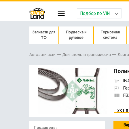
Подбор по VIN
Запчасти для
Подвеска и
Тормозная
ТО
рулевое
система
Автозапчасти
Двигатель и трансмиссия
Двига
Полик
IN
Ге
FB
УСІ 
Ви
Продавець: