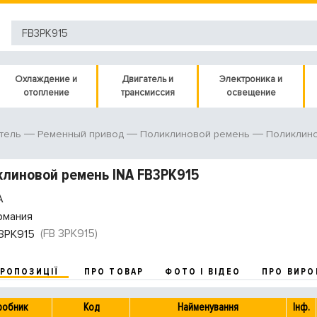
Охлаждение и
Двигатель и
Электроника и
отопление
трансмиссия
освещение
тель
Ременный привод
Поликлиновой ремень
Поликлин
линовой ремень INA FB3PK915
A
рмания
(FB 3PK915)
3PK915
ПРОПОЗИЦІЇ
ПРО ТОВАР
ФОТО І ВІДЕО
ПРО ВИРО
робник
Код
Найменування
Інф.