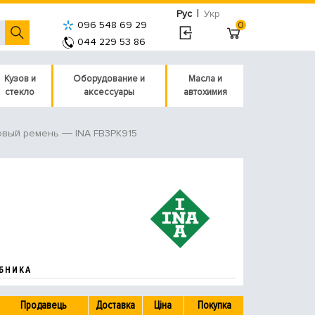
|
Рус
Укр
096 548 69 29
0
044 229 53 86
Кузов и
Оборудование и
Масла и
стекло
аксессуары
автохимия
INA FB3PK915
овый ремень
БНИКА
Продавець
Доставка
Ціна
Покупка