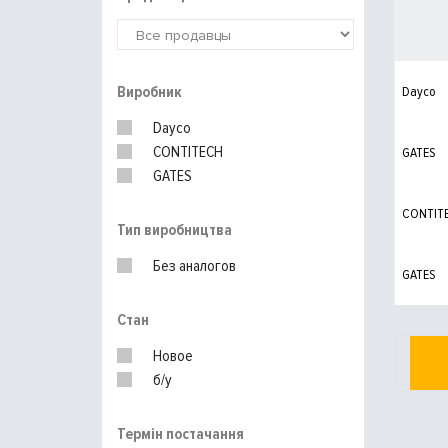
Виробник
Dayco
Dayco
CONTITECH
GATES
GATES
CONTIT
Тип виробництва
Без аналогов
GATES
Стан
Новое
б/у
Термін постачання