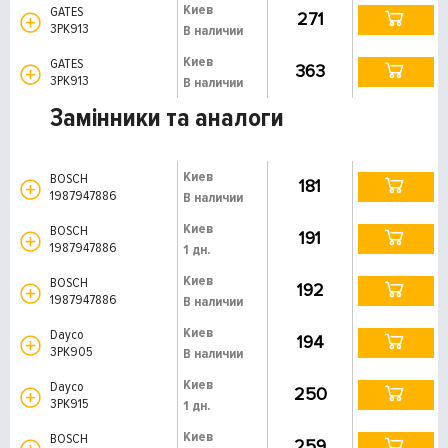
Киев
GATES
271
3PK913
В наличии
Киев
GATES
363
3PK913
В наличии
Замінники та аналоги
Киев
BOSCH
181
1987947886
В наличии
Киев
BOSCH
191
1987947886
1 дн.
Киев
BOSCH
192
1987947886
В наличии
Киев
Dayco
194
3PK905
В наличии
Киев
Dayco
250
3PK915
1 дн.
Киев
BOSCH
259