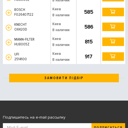
В наличии
Киев
BOSCH
585
F026407122
В наличии
Киев
KNECHT
586
OX420D
В наличии
Киев
MANN-FILTER
815
HU8005Z
В наличии
Киев
UFI
917
2514100
В наличии
ЗАМОВИТИ ПІДБІР
Подпишитесь на e-mail рассылку
ПОДПИСАТЬСЯ