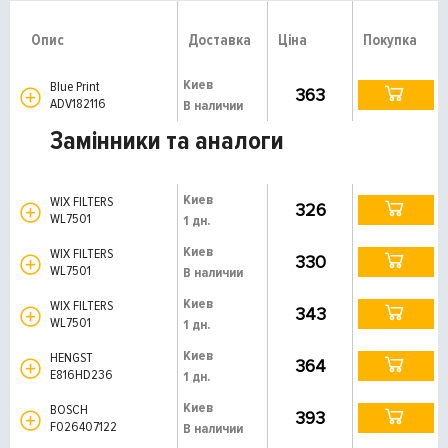
Опис
Доставка
Ціна
Покупка
Киев
Blue Print
363
ADV182116
В наличии
Замінники та аналоги
Киев
WIX FILTERS
326
WL7501
1 дн.
Киев
WIX FILTERS
330
WL7501
В наличии
Киев
WIX FILTERS
343
WL7501
1 дн.
Киев
HENGST
364
E816HD236
1 дн.
Киев
BOSCH
393
F026407122
В наличии