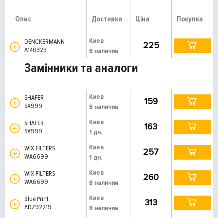
Опис
Доставка
Ціна
Покупка
Киев
DENCKERMANN
225
A140323
В наличии
Замінники та аналоги
Киев
SHAFER
159
SX999
В наличии
Киев
SHAFER
163
SX999
1 дн.
Киев
WIX FILTERS
257
WA6699
1 дн.
Киев
WIX FILTERS
260
WA6699
В наличии
Киев
Blue Print
313
ADZ92219
В наличии