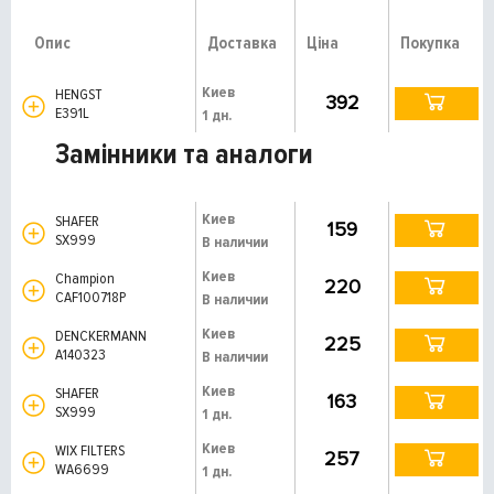
Опис
Доставка
Ціна
Покупка
Киев
HENGST
392
E391L
1 дн.
Замінники та аналоги
Киев
SHAFER
159
SX999
В наличии
Киев
Champion
220
CAF100718P
В наличии
Киев
DENCKERMANN
225
A140323
В наличии
Киев
SHAFER
163
SX999
1 дн.
Киев
WIX FILTERS
257
WA6699
1 дн.