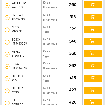
Киев
WIX FILTERS
260
WA6699
В наличии
Киев
Blue Print
313
ADZ92219
В наличии
Киев
ALCO
329
MD9732
1 дн.
Киев
BOSCH
340
1457433055
В наличии
Киев
MEYLE
360
6120834011
1 дн.
Киев
BOSCH
362
1457433055
В наличии
Киев
PURFLUX
415
A1228
1 дн.
Киев
PURFLUX
427
A1130
В наличии
Киев
UFI
428
3015900
В наличии