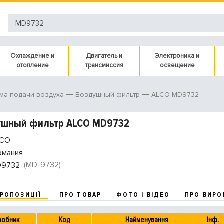
Охлаждение и
Двигатель и
Электроника и
отопление
трансмиссия
освещение
ALCO MD9732
ма подачи воздуха
Воздушный фильтр
ушный фильтр ALCO MD9732
CO
рмания
(MD-9732)
9732
ПРОПОЗИЦІЇ
ПРО ТОВАР
ФОТО І ВІДЕО
ПРО ВИРО
робник
Код
Найменування
Інф.