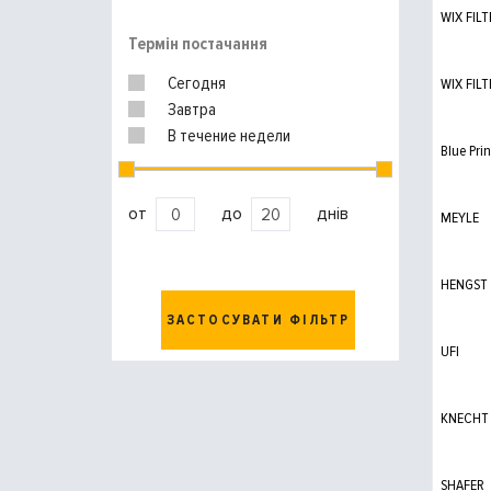
WIX FILT
Термін постачання
Сегодня
WIX FILT
Завтра
В течение недели
Blue Prin
от
до
днів
MEYLE
HENGST
ЗАСТОСУВАТИ ФІЛЬТР
UFI
KNECHT
SHAFER