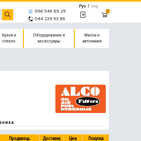
|
Рус
Укр
096 548 69 29
0
044 229 53 86
Кузов и
Оборудование и
Масла и
стекло
аксессуары
автохимия
БНИКА
Продавець
Доставка
Ціна
Покупка