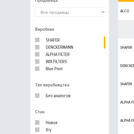
Продавець:
ALCO
Виробник
SHAFER
DENCKERMANN
SHAFER
ALPHA FILTER
WIX FILTERS
DENCKE
Blue Print
MEYLE
HENGST
SHAFER
Тип виробництва
UFI
Без аналогов
KNECHT
ALPHA F
Стан
ALPHA F
Новое
б/у