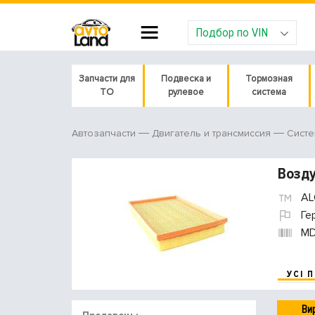
Подбор по VIN
Запчасти для
Подвеска и
Тормозная
ТО
рулевое
система
Автозапчасти
Двигатель и трансмиссия
Систе
Возд
AL
Ге
MD
УСІ 
Ви