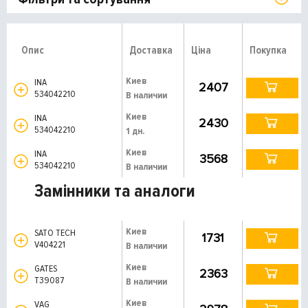
Опис
Доставка
Ціна
Покупка
Киев
INA
2407
534042210
В наличии
Киев
INA
2430
534042210
1 дн.
Киев
INA
3568
534042210
В наличии
Замінники та аналоги
Киев
SATO TECH
1731
V404221
В наличии
Киев
GATES
2363
T39087
В наличии
Киев
VAG