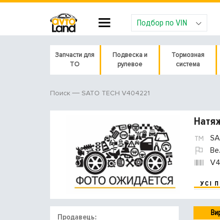
Подбор по VIN
Запчасти для
Подвеска и
Тормозная
ТО
рулевое
система
SATO TECH V404221
Поиск
Натяж
SA
Ве
V4
УСІ 
Ви
Продавець: