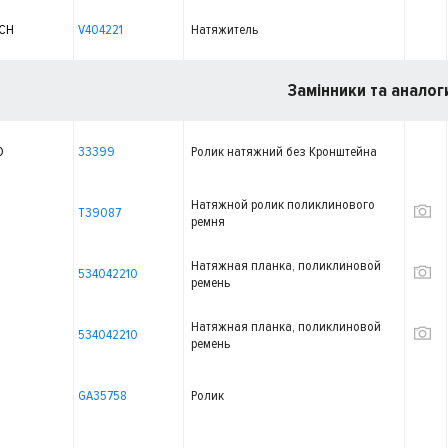
ECH
V404221
Натяжитель
Замінники та аналог
O
33399
Ролик натяжний без Кронштейна
Натяжной ролик поликлинового
T39087
ремня
Натяжная планка, поликлиновой
534042210
ремень
Натяжная планка, поликлиновой
534042210
ремень
GA35758
Ролик