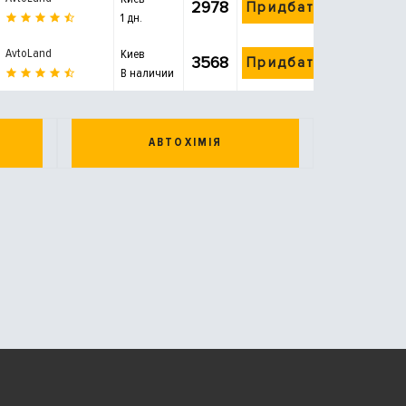
2978
Придбати
1 дн.
AvtoLand
Киев
3568
Придбати
В наличии
АВТОХІМІЯ