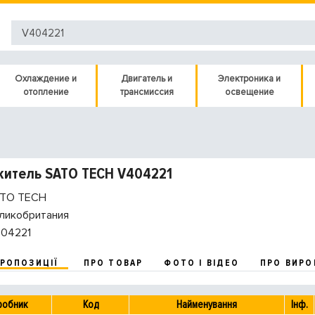
Охлаждение и
Двигатель и
Электроника и
отопление
трансмиссия
освещение
итель SATO TECH V404221
TO TECH
ликобритания
04221
ПРОПОЗИЦІЇ
ПРО ТОВАР
ФОТО І ВІДЕО
ПРО ВИРО
робник
Код
Найменування
Інф.