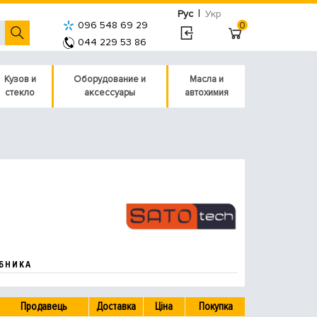
|
Рус
Укр
096 548 69 29
0
044 229 53 86
Кузов и
Оборудование и
Масла и
стекло
аксессуары
автохимия
БНИКА
Продавець
Доставка
Ціна
Покупка