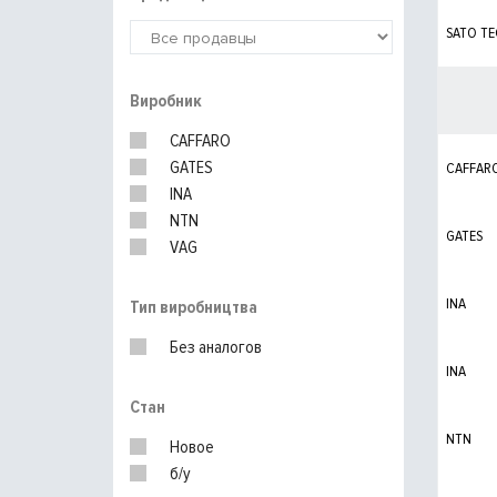
SATO T
Виробник
CAFFARO
GATES
CAFFAR
INA
NTN
GATES
VAG
INA
Тип виробництва
Без аналогов
INA
Стан
NTN
Новое
б/у