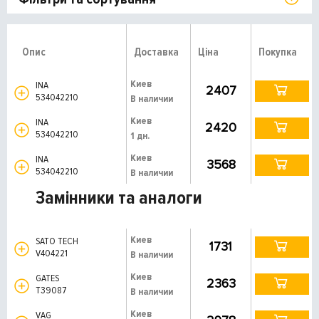
Опис
Доставка
Ціна
Покупка
Киев
INA
2407
534042210
В наличии
Киев
INA
2420
534042210
1 дн.
Киев
INA
3568
534042210
В наличии
Замінники та аналоги
Киев
SATO TECH
1731
V404221
В наличии
Киев
GATES
2363
T39087
В наличии
Киев
VAG