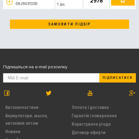
2978
06J903133D
1 дн.
ЗАМОВИТИ ПІДБІР
Підпишіться на e-mail розсилку
ПІДПИСАТИСЯ
Автозапчастини
Оплата і доставка
Акумулятори, масла,
Гарантія і повернення
автохімія оптом
Користувача угода
Новини
Договор оферти