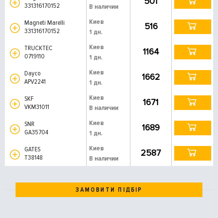
501
331316170152
В наличии
Киев
Magneti Marelli
516
331316170152
1 дн.
Киев
TRUCKTEC
1164
0719110
1 дн.
Киев
Dayco
1662
APV2241
1 дн.
Киев
SKF
1671
VKM31011
В наличии
Киев
SNR
1689
GA35704
1 дн.
Киев
GATES
2587
T38148
В наличии
ЗАМОВИТИ ПІДБІР