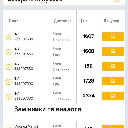
Опис
Доставка
Ціна
Покупка
Киев
INA
1607
533007630
В наличии
Киев
INA
1608
533007630
1 дн.
Киев
INA
1611
533007630
В наличии
Киев
INA
1728
533007630
1 дн.
Киев
INA
2374
533007630
В наличии
Замінники та аналоги
Киев
Magneti Marelli