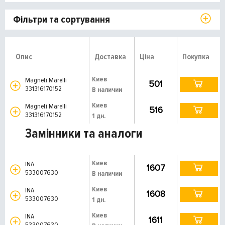
Фільтри та сортування
Опис
Доставка
Ціна
Покупка
Киев
Magneti Marelli
501
331316170152
В наличии
Киев
Magneti Marelli
516
331316170152
1 дн.
Замінники та аналоги
Киев
INA
1607
533007630
В наличии
Киев
INA
1608
533007630
1 дн.
Киев
INA
1611
533007630