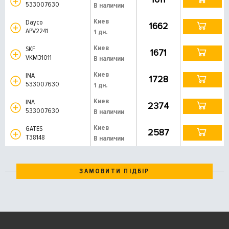
533007630
В наличии
Киев
Dayco
1662
APV2241
1 дн.
Киев
SKF
1671
VKM31011
В наличии
Киев
INA
1728
533007630
1 дн.
Киев
INA
2374
533007630
В наличии
Киев
GATES
2587
T38148
В наличии
ЗАМОВИТИ ПІДБІР