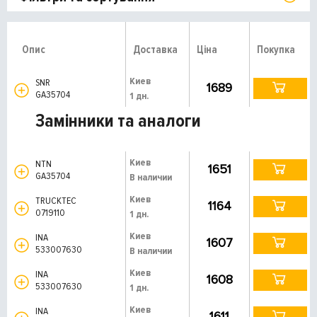
Опис
Доставка
Ціна
Покупка
Киев
SNR
1689
GA35704
1 дн.
Замінники та аналоги
Киев
NTN
1651
GA35704
В наличии
Киев
TRUCKTEC
1164
0719110
1 дн.
Киев
INA
1607
533007630
В наличии
Киев
INA
1608
533007630
1 дн.
Киев
INA
1611