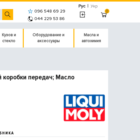
|
Рус
Укр
096 548 69 29
0
044 229 53 86
Кузов и
Оборудование и
Масла и
стекло
аксессуары
автохимия
й коробки передач; Масло
БНИКА