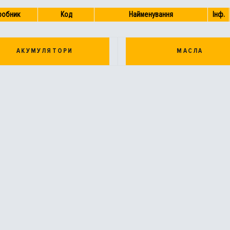
робник
Код
Найменування
Інф.
АКУМУЛЯТОРИ
МАСЛА