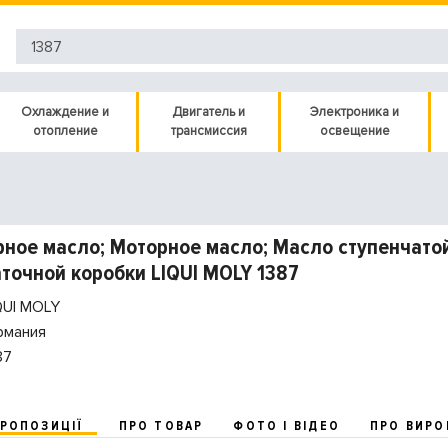
Охлаждение и
Двигатель и
Электроника и
отопление
трансмиссия
освещение
ное масло; Моторное масло; Масло ступенчато
точной коробки LIQUI MOLY 1387
QUI MOLY
рмания
87
ПРОПОЗИЦІЇ
ПРО ТОВАР
ФОТО І ВІДЕО
ПРО ВИРО