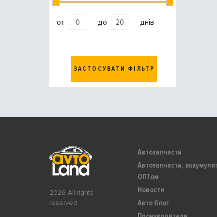
от
до
днів
ЗАСТОСУВАТИ ФІЛЬТР
Автозапчасти
Автозапчасти, аккумуля
ОПТом
Новости
2026 All rights
Авто блог
reserved
Производители