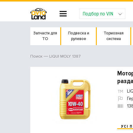
Подбор по VIN
Запчасти для
Подвеска и
Тормозная
ТО
рулевое
система
LIQUI MOLY 1387
Поиск
Мотор
разда
LI
Ге
13
УСІ 