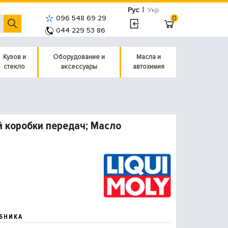
|
Рус
Укр
096 548 69 29
0
044 229 53 86
Кузов и
Оборудование и
Масла и
стекло
аксессуары
автохимия
й коробки передач; Масло
БНИКА