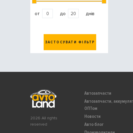
от
до
днів
ЗАСТОСУВАТИ ФІЛЬТР
Автозапчасти
Автозапчасти, аккумуля
ОПТом
Новости
2026 All rights
Авто блог
reserved
Производители