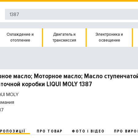
Охлаждение и
Двигатель и
Электроника и
отопление
трансмиссия
освещение
ное масло; Моторное масло; Масло ступенчато
точной коробки LIQUI MOLY 1387
QUI MOLY
рмания
87
ПРОПОЗИЦІЇ
ПРО ТОВАР
ФОТО І ВІДЕО
ПРО ВИРО