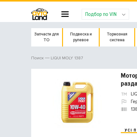
Подбор по VIN
Запчасти для
Подвеска и
Тормозная
ТО
рулевое
система
LIQUI MOLY 1387
Поиск
Мотор
разда
LI
Ге
13
УСІ 