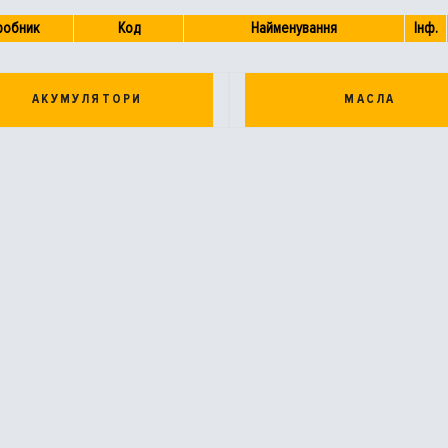
робник
Код
Найменування
Інф.
АКУМУЛЯТОРИ
МАСЛА