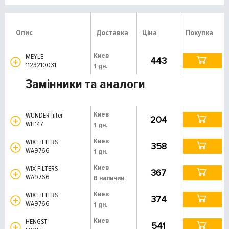
Опис
Доставка
Ціна
Покупка
Киев
MEYLE
443
1123210031
1 дн.
Замінники та аналоги
Киев
WUNDER filter
204
WH147
1 дн.
Киев
WIX FILTERS
358
WA9766
1 дн.
Киев
WIX FILTERS
367
WA9766
В наличии
Киев
WIX FILTERS
374
WA9766
1 дн.
Киев
HENGST
541