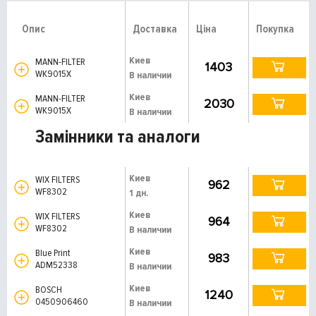
Опис
Доставка
Ціна
Покупка
Киев
MANN-FILTER
1403
WK9015X
В наличии
Киев
MANN-FILTER
2030
WK9015X
В наличии
Замінники та аналоги
Киев
WIX FILTERS
962
WF8302
1 дн.
Киев
WIX FILTERS
964
WF8302
В наличии
Киев
Blue Print
983
ADM52338
В наличии
Киев
BOSCH
1240
0450906460
В наличии