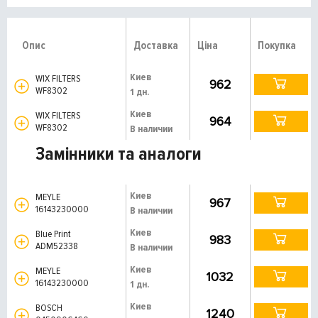
Опис
Доставка
Ціна
Покупка
Киев
WIX FILTERS
962
WF8302
1 дн.
Киев
WIX FILTERS
964
WF8302
В наличии
Замінники та аналоги
Киев
MEYLE
967
16143230000
В наличии
Киев
Blue Print
983
ADM52338
В наличии
Киев
MEYLE
1032
16143230000
1 дн.
Киев
BOSCH
1240