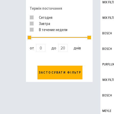
WIX FILT
Термін постачання
Сегодня
WIX FILT
Завтра
В течение недели
BOSCH
от
до
днів
BOSCH
PURFLU
ЗАСТОСУВАТИ ФІЛЬТР
WIX FILT
BOSCH
MEYLE