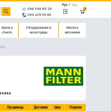
|
Рус
Укр
096 548 69 29
0
044 229 53 86
Кузов и
Оборудование и
Масла и
стекло
аксессуары
автохимия
212
БНИКА
Продавець
Доставка
Ціна
Покупка