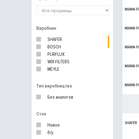
MANN-FI
Виробник
MANN-FI
SHAFER
BOSCH
MANN-FI
PURFLUX
WIX FILTERS
MANN-FI
MEYLE
HENGST
KNECHT
MANN-FI
Тип виробництва
Без аналогов
Стан
SHAFER
Новое
б/у