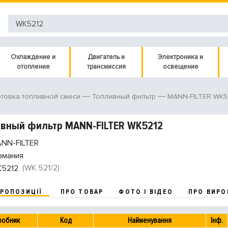
Охлаждение и
Двигатель и
Электроника и
отопление
трансмиссия
освещение
MANN-FILTER WK5
товка топливной смеси
Топливный фильтр
вный фильтр MANN-FILTER WK5212
NN-FILTER
рмания
(WK 521/2)
5212
ПРОПОЗИЦІЇ
ПРО ТОВАР
ФОТО І ВІДЕО
ПРО ВИРО
робник
Код
Найменування
Інф.