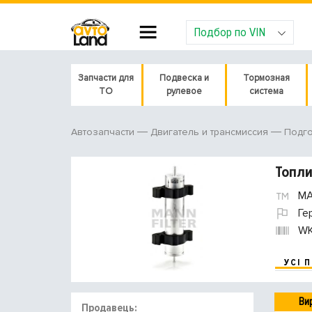
Подбор по VIN
Запчасти для
Подвеска и
Тормозная
ТО
рулевое
система
Автозапчасти
Двигатель и трансмиссия
Подго
Топли
MA
Ге
WK
УСІ 
Ви
Продавець: