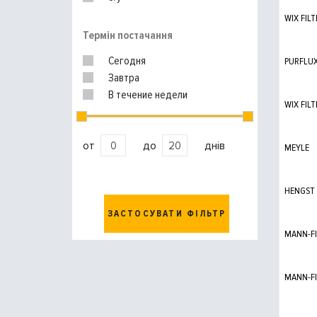
WIX FILT
Термін постачання
Сегодня
PURFLU
Завтра
В течение недели
WIX FILT
от
до
днів
MEYLE
HENGST
ЗАСТОСУВАТИ ФІЛЬТР
MANN-FI
MANN-FI