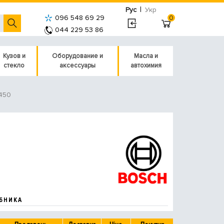
|
Рус
Укр
096 548 69 29
0
044 229 53 86
Кузов и
Оборудование и
Масла и
стекло
аксессуары
автохимия
450
БНИКА