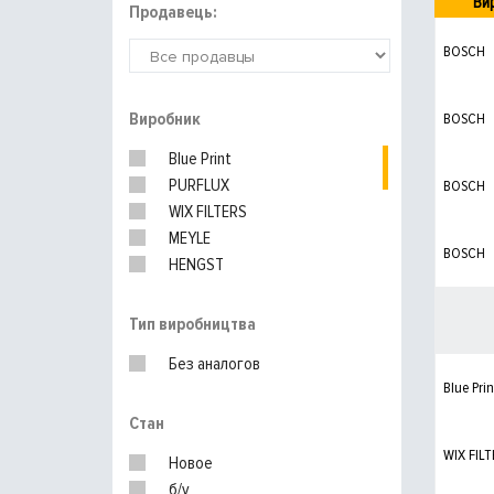
Ви
Продавець:
BOSCH
Виробник
BOSCH
Blue Print
PURFLUX
BOSCH
WIX FILTERS
MEYLE
BOSCH
HENGST
MANN-FILTER
KNECHT
Тип виробництва
Без аналогов
Blue Prin
Стан
WIX FILT
Новое
б/у