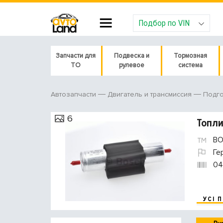
Подбор по VIN
Запчасти для
Подвеска и
Тормозная
ТО
рулевое
система
Автозапчасти
Двигатель и трансмиссия
Подго
6
Топл
BO
Ге
04
УСІ 