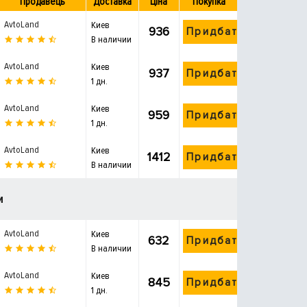
Продавець
Доставка
Ціна
Покупка
AvtoLand
Киев
936
Придбати
В наличии
AvtoLand
Киев
937
Придбати
1 дн.
AvtoLand
Киев
959
Придбати
1 дн.
AvtoLand
Киев
1412
Придбати
В наличии
и
AvtoLand
Киев
632
Придбати
В наличии
AvtoLand
Киев
845
Придбати
1 дн.