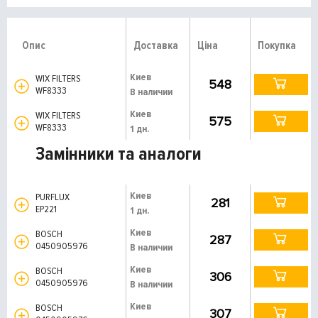
Опис
Доставка
Ціна
Покупка
Киев
WIX FILTERS
548
WF8333
В наличии
Киев
WIX FILTERS
575
WF8333
1 дн.
Замінники та аналоги
Киев
PURFLUX
281
EP221
1 дн.
Киев
BOSCH
287
0450905976
В наличии
Киев
BOSCH
306
0450905976
В наличии
Киев
BOSCH
307