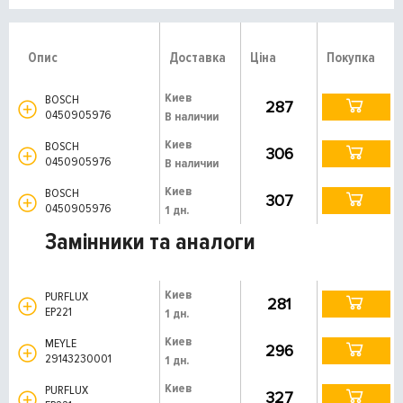
Опис
Доставка
Ціна
Покупка
Киев
BOSCH
287
0450905976
В наличии
Киев
BOSCH
306
0450905976
В наличии
Киев
BOSCH
307
0450905976
1 дн.
Замінники та аналоги
Киев
PURFLUX
281
EP221
1 дн.
Киев
MEYLE
296
29143230001
1 дн.
Киев
PURFLUX
327