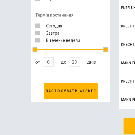
PURFLU
Термін постачання
Сегодня
KNECHT
Завтра
В течение недели
KNECHT
от
до
днів
MANN-FI
KNECHT
ЗАСТОСУВАТИ ФІЛЬТР
MANN-FI