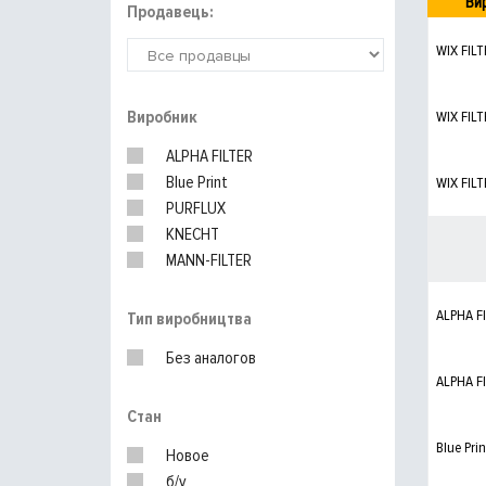
Ви
Продавець:
WIX FILT
Виробник
WIX FILT
ALPHA FILTER
Blue Print
WIX FILT
PURFLUX
KNECHT
MANN-FILTER
ALPHA F
Тип виробництва
Без аналогов
ALPHA F
Стан
Blue Prin
Новое
б/у