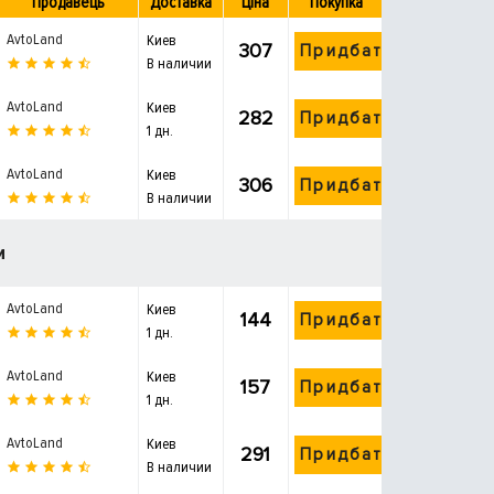
Продавець
Доставка
Ціна
Покупка
AvtoLand
Киев
307
Придбати
В наличии
AvtoLand
Киев
282
Придбати
1 дн.
AvtoLand
Киев
306
Придбати
В наличии
и
AvtoLand
Киев
144
Придбати
1 дн.
AvtoLand
Киев
157
Придбати
1 дн.
AvtoLand
Киев
291
Придбати
В наличии