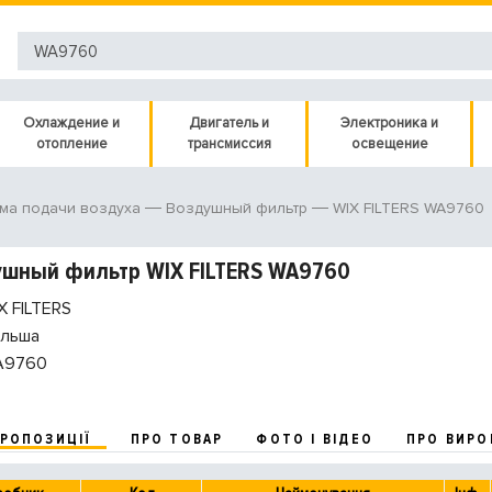
Охлаждение и
Двигатель и
Электроника и
отопление
трансмиссия
освещение
WIX FILTERS WA9760
ма подачи воздуха
Воздушный фильтр
шный фильтр WIX FILTERS WA9760
 FILTERS
льша
A9760
ПРОПОЗИЦІЇ
ПРО ТОВАР
ФОТО І ВІДЕО
ПРО ВИРО