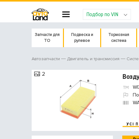
Подбор по VIN
Запчасти для
Подвеска и
Тормозная
ТО
рулевое
система
Автозапчасти
Двигатель и трансмиссия
Систе
2
Возду
WIX
По
W
УСІ 