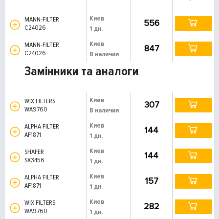
Киев
MANN-FILTER
556
C24026
1 дн.
Киев
MANN-FILTER
847
C24026
В наличии
Замінники та аналоги
Киев
WIX FILTERS
307
WA9760
В наличии
Киев
ALPHA FILTER
144
AF1871
1 дн.
Киев
SHAFER
144
SX3456
1 дн.
Киев
ALPHA FILTER
157
AF1871
1 дн.
Киев
WIX FILTERS
282
WA9760
1 дн.