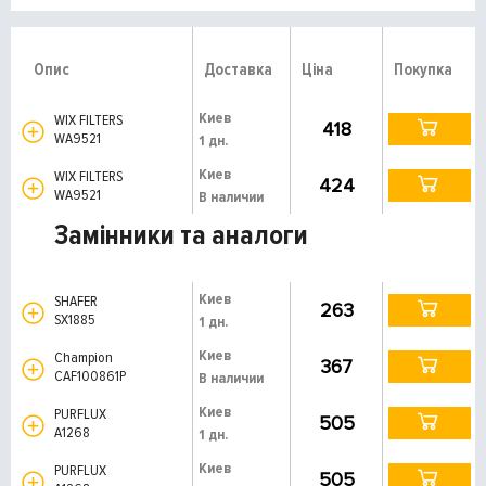
Опис
Доставка
Ціна
Покупка
Киев
WIX FILTERS
418
WA9521
1 дн.
Киев
WIX FILTERS
424
WA9521
В наличии
Замінники та аналоги
Киев
SHAFER
263
SX1885
1 дн.
Киев
Champion
367
CAF100861P
В наличии
Киев
PURFLUX
505
A1268
1 дн.
Киев
PURFLUX
505