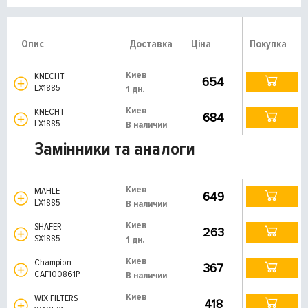
Опис
Доставка
Ціна
Покупка
Киев
KNECHT
654
LX1885
1 дн.
Киев
KNECHT
684
LX1885
В наличии
Замінники та аналоги
Киев
MAHLE
649
LX1885
В наличии
Киев
SHAFER
263
SX1885
1 дн.
Киев
Champion
367
CAF100861P
В наличии
Киев
WIX FILTERS
418