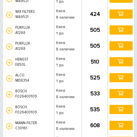
WA9521
1 дн.
Киев
WIX FILTERS
424
WA9521
В наличии
Киев
PURFLUX
505
A1268
1 дн.
Киев
PURFLUX
505
A1268
В наличии
Киев
HENGST
510
E850L
1 дн.
Киев
ALCO
525
MD8354
1 дн.
Киев
BOSCH
533
F026400109
В наличии
Киев
BOSCH
535
F026400109
1 дн.
Киев
MANN-FILTER
608
C30161
В наличии