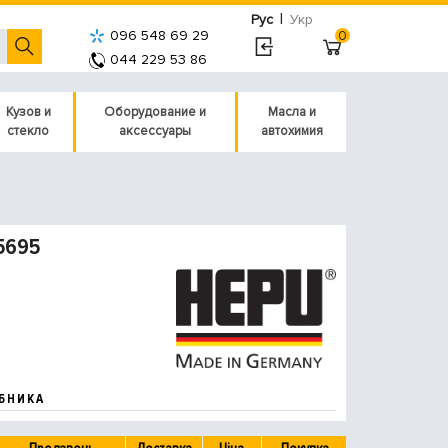
|
Рус
Укр
096 548 69 29
0
044 229 53 86
Кузов и
Оборудование и
Масла и
стекло
аксессуары
автохимия
5695
БНИКА