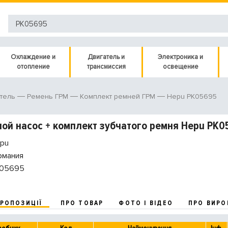
Охлаждение и
Двигатель и
Электроника и
отопление
трансмиссия
освещение
Hepu PK05695
тель
Ремень ГРМ
Комплект ремней ГРМ
ой насос + комплект зубчатого ремня Hepu PK0
pu
рмания
05695
ПРОПОЗИЦІЇ
ПРО ТОВАР
ФОТО І ВІДЕО
ПРО ВИРО