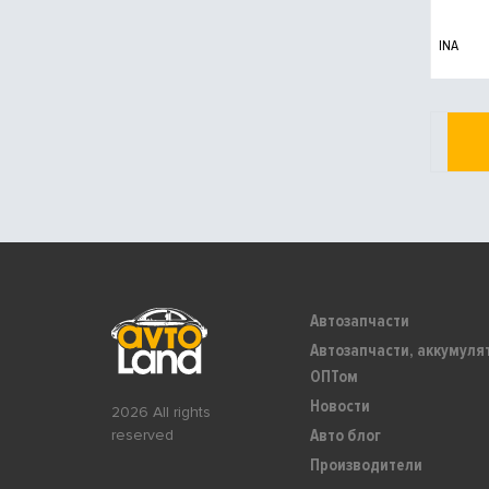
INA
Автозапчасти
Автозапчасти, аккумуля
ОПТом
Новости
2026 All rights
Авто блог
reserved
Производители