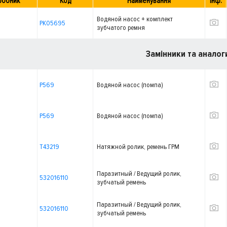
робник
Код
Найменування
Інф.
Водяной насос + комплект
PK05695
зубчатого ремня
Замінники та аналог
P569
Водяной насос (помпа)
P569
Водяной насос (помпа)
T43219
Натяжной ролик, ремень ГРМ
Паразитный / Ведущий ролик,
532016110
зубчатый ремень
Паразитный / Ведущий ролик,
532016110
зубчатый ремень