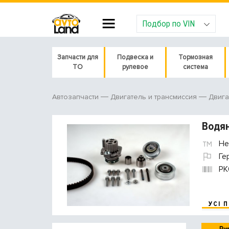
Подбор по VIN
Запчасти для
Подвеска и
Тормозная
ТО
рулевое
система
Автозапчасти
Двигатель и трансмиссия
Двига
Водян
He
Ге
PK
УСІ 