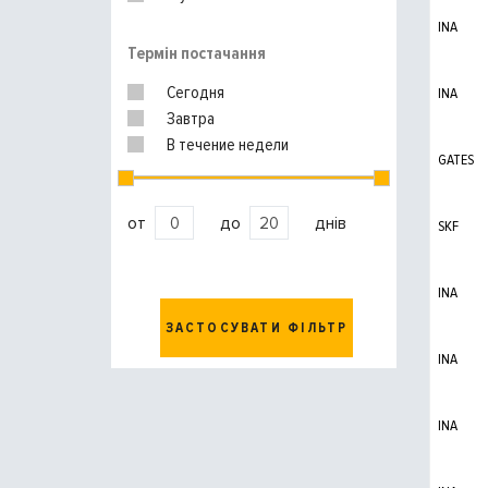
INA
Термін постачання
Сегодня
INA
Завтра
В течение недели
GATES
от
до
днів
SKF
INA
ЗАСТОСУВАТИ ФІЛЬТР
INA
INA