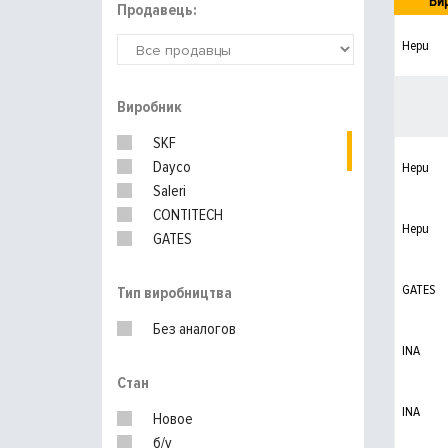
Ви
Продавець:
Hepu
Виробник
SKF
Dayco
Hepu
Saleri
CONTITECH
Hepu
GATES
INA
GATES
Тип виробництва
Без аналогов
INA
Стан
INA
Новое
б/у