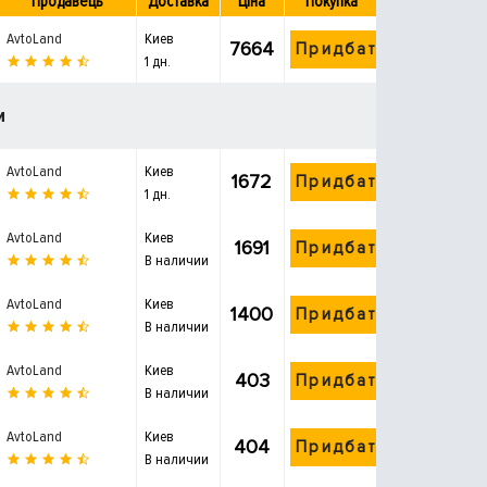
Продавець
Доставка
Ціна
Покупка
AvtoLand
Киев
7664
Придбати
1 дн.
и
AvtoLand
Киев
1672
Придбати
1 дн.
AvtoLand
Киев
1691
Придбати
В наличии
AvtoLand
Киев
1400
Придбати
В наличии
AvtoLand
Киев
403
Придбати
В наличии
AvtoLand
Киев
404
Придбати
В наличии