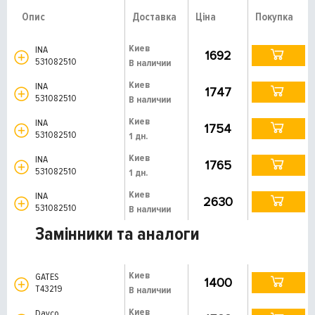
Опис
Доставка
Ціна
Покупка
Киев
INA
1692
531082510
В наличии
Киев
INA
1747
531082510
В наличии
Киев
INA
1754
531082510
1 дн.
Киев
INA
1765
531082510
1 дн.
Киев
INA
2630
531082510
В наличии
Замінники та аналоги
Киев
GATES
1400
T43219
В наличии
Киев
Dayco