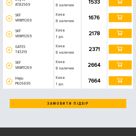
1533
ATB2569
В наличии
Киев
SKF
1676
VKM11269
В наличии
Киев
SKF
2178
VKM11269
1 дн.
Киев
GATES
2371
T43219
В наличии
Киев
SKF
2664
VKM11269
В наличии
Киев
Hepu
7664
PK05695
1 дн.
ЗАМОВИТИ ПІДБІР