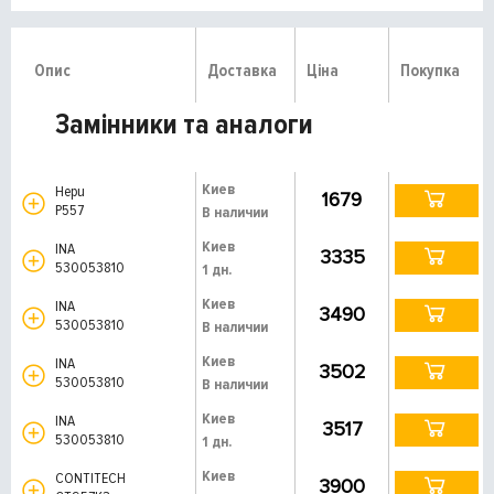
Опис
Доставка
Ціна
Покупка
Замінники та аналоги
Киев
Hepu
1679
P557
В наличии
Киев
INA
3335
530053810
1 дн.
Киев
INA
3490
530053810
В наличии
Киев
INA
3502
530053810
В наличии
Киев
INA
3517
530053810
1 дн.
Киев
CONTITECH
3900