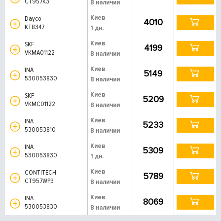
CT957K3
В наличии
Киев
Dayco
4010
KTB347
1 дн.
Киев
SKF
4199
VKMA01122
В наличии
Киев
INA
5149
530053830
В наличии
Киев
SKF
5209
VKMC01122
В наличии
Киев
INA
5233
530053810
В наличии
Киев
INA
5309
530053830
1 дн.
Киев
CONTITECH
5789
CT957WP3
В наличии
Киев
INA
8069
530053830
В наличии