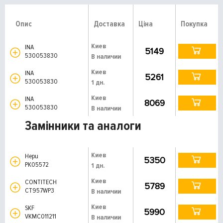
Опис
Доставка
Ціна
Покупка
Киев
INA
5149
530053830
В наличии
Киев
INA
5261
530053830
1 дн.
Киев
INA
8069
530053830
В наличии
Замінники та аналоги
Киев
Hepu
5350
PK05572
1 дн.
Киев
CONTITECH
5789
CT957WP3
В наличии
Киев
SKF
5990
VKMC011211
В наличии