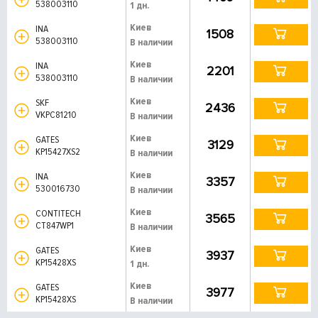
538003110
1 дн.
Киев
INA
1508
538003110
В наличии
Киев
INA
2201
538003110
В наличии
Киев
SKF
2436
VKPC81210
В наличии
Киев
GATES
3129
KP15427XS2
В наличии
Киев
INA
3357
530016730
В наличии
Киев
CONTITECH
3565
CT847WP1
В наличии
Киев
GATES
3937
KP15428XS
1 дн.
Киев
GATES
3977
KP15428XS
В наличии