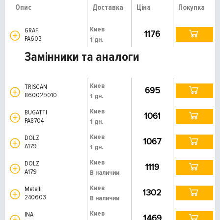
Опис
Доставка
Ціна
Покупка
Киев
GRAF
1176
PA603
1 дн.
Замінники та аналоги
Киев
TRISCAN
695
860029010
1 дн.
Киев
BUGATTI
1061
PA8704
1 дн.
Киев
DOLZ
1067
A179
1 дн.
Киев
DOLZ
1119
A179
В наличии
Киев
Metelli
1302
240603
В наличии
Киев
INA
1469