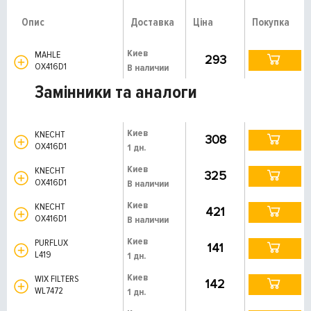
Опис
Доставка
Ціна
Покупка
Киев
MAHLE
293
OX416D1
В наличии
Замінники та аналоги
Киев
KNECHT
308
OX416D1
1 дн.
Киев
KNECHT
325
OX416D1
В наличии
Киев
KNECHT
421
OX416D1
В наличии
Киев
PURFLUX
141
L419
1 дн.
Киев
WIX FILTERS
142
WL7472
1 дн.