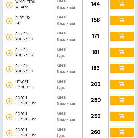
Киев
WIX FILTERS
144
WL7472
В наличии
Киев
PURFLUX
158
L419
В наличии
Киев
Blue Print
171
ADD62109
В наличии
Киев
Blue Print
181
ADD62109
1 дн.
Киев
Blue Print
183
ADD62109
В наличии
Киев
HENGST
202
E210HD228
1 дн.
Киев
BOSCH
250
F026407091
В наличии
Киев
BOSCH
259
F026407091
В наличии
Киев
BOSCH
260
F026407091
1 дн.