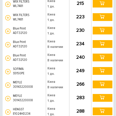
Киев
WIX FILTERS
215
WL7481
1 дн.
Киев
WIX FILTERS
223
WL7481
1 дн.
Киев
Blue Print
230
ADT32120
1 дн.
Киев
Blue Print
234
ADT32120
В наличии
Киев
Blue Print
240
ADT32120
В наличии
Киев
SOFIMA
249
S5150PE
1 дн.
Киев
MEYLE
266
30143220008
В наличии
Киев
MEYLE
283
30143220008
1 дн.
Киев
HENGST
288
E1024HD234
1 дн.