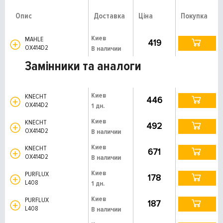
Опис
Доставка
Ціна
Покупка
Киев
MAHLE
419
OX414D2
В наличии
Замінники та аналоги
Киев
KNECHT
446
OX414D2
1 дн.
Киев
KNECHT
492
OX414D2
В наличии
Киев
KNECHT
671
OX414D2
В наличии
Киев
PURFLUX
178
L408
1 дн.
Киев
PURFLUX
187
L408
В наличии