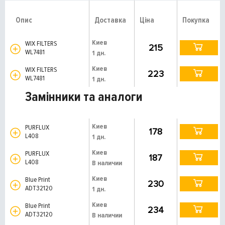
Опис
Доставка
Ціна
Покупка
Киев
WIX FILTERS
215
WL7481
1 дн.
Киев
WIX FILTERS
223
WL7481
1 дн.
Замінники та аналоги
Киев
PURFLUX
178
L408
1 дн.
Киев
PURFLUX
187
L408
В наличии
Киев
Blue Print
230
ADT32120
1 дн.
Киев
Blue Print
234
ADT32120
В наличии