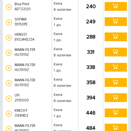
Киев
Blue Print
240
ADT32120
В наличии
Киев
SOFIMA
249
S5150PE
1 дн.
Киев
HENGST
288
E1024HD234
1 дн.
Киев
MANN-FILTER
331
HU7019Z
В наличии
Киев
MANN-FILTER
338
HU7019Z
1 дн.
Киев
MANN-FILTER
358
HU7019Z
В наличии
Киев
UFI
394
2515000
В наличии
Киев
KNECHT
446
OX414D2
1 дн.
Киев
MANN-FILTER
484
HU7019Z