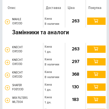
Опис
Доставка
Ціна
Покупка
Киев
MAHLE
263
OX133D
В наличии
Замінники та аналоги
Киев
KNECHT
263
OX133D
1 дн.
Киев
KNECHT
297
OX133D
В наличии
Киев
KNECHT
368
OX133D
В наличии
Киев
SHAFER
130
FOE133D
1 дн.
Киев
WIX FILTERS
183
WL7304
1 дн.