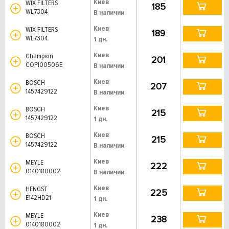
Киев
WIX FILTERS
185
WL7304
В наличии
Киев
WIX FILTERS
189
WL7304
1 дн.
Киев
Champion
201
COF100506E
В наличии
Киев
BOSCH
207
1457429122
В наличии
Киев
BOSCH
215
1457429122
1 дн.
Киев
BOSCH
215
1457429122
В наличии
Киев
MEYLE
222
0140180002
В наличии
Киев
HENGST
225
E142HD21
1 дн.
Киев
MEYLE
238
0140180002
1 дн.