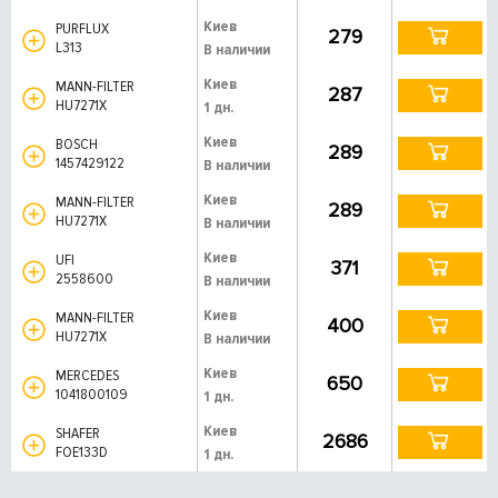
Киев
PURFLUX
279
L313
В наличии
Киев
MANN-FILTER
287
HU7271X
1 дн.
Киев
BOSCH
289
1457429122
В наличии
Киев
MANN-FILTER
289
HU7271X
В наличии
Киев
UFI
371
2558600
В наличии
Киев
MANN-FILTER
400
HU7271X
В наличии
Киев
MERCEDES
650
1041800109
1 дн.
Киев
SHAFER
2686
FOE133D
1 дн.