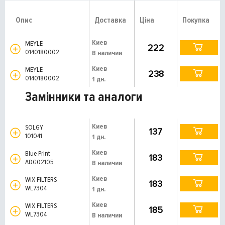
Опис
Доставка
Ціна
Покупка
Киев
MEYLE
222
0140180002
В наличии
Киев
MEYLE
238
0140180002
1 дн.
Замінники та аналоги
Киев
SOLGY
137
101041
1 дн.
Киев
Blue Print
183
ADG02105
В наличии
Киев
WIX FILTERS
183
WL7304
1 дн.
Киев
WIX FILTERS
185
WL7304
В наличии