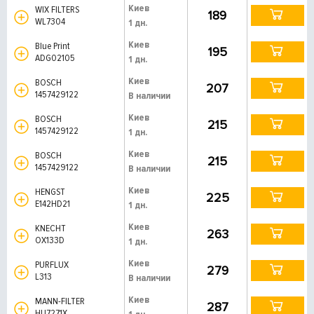
Киев
WIX FILTERS
189
WL7304
1 дн.
Киев
Blue Print
195
ADG02105
1 дн.
Киев
BOSCH
207
1457429122
В наличии
Киев
BOSCH
215
1457429122
1 дн.
Киев
BOSCH
215
1457429122
В наличии
Киев
HENGST
225
E142HD21
1 дн.
Киев
KNECHT
263
OX133D
1 дн.
Киев
PURFLUX
279
L313
В наличии
Киев
MANN-FILTER
287
HU7271X