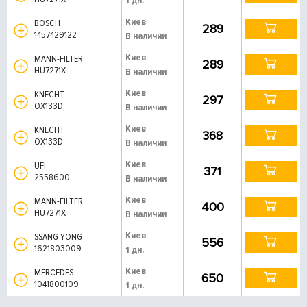
1 дн.
Киев
BOSCH
289
1457429122
В наличии
Киев
MANN-FILTER
289
HU7271X
В наличии
Киев
KNECHT
297
OX133D
В наличии
Киев
KNECHT
368
OX133D
В наличии
Киев
UFI
371
2558600
В наличии
Киев
MANN-FILTER
400
HU7271X
В наличии
Киев
SSANG YONG
556
1621803009
1 дн.
Киев
MERCEDES
650
1041800109
1 дн.