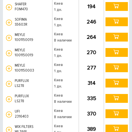
Киев
SHAFER
194
FOM470
1 дн.
Киев
SOFIMA
246
S5603R
1 дн.
Киев
MEYLE
264
1001150019
В наличии
Киев
MEYLE
270
1001150019
1 дн.
Киев
MEYLE
277
1001150003
1 дн.
Киев
PURFLUX
314
LS278
1 дн.
Киев
PURFLUX
335
LS278
В наличии
Киев
UFI
370
2316403
В наличии
Киев
WIX FILTERS
389
WL7448