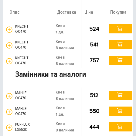
Опис
Доставка
Ціна
Покупка
Киев
KNECHT
524
OC470
1 дн.
Киев
KNECHT
541
OC470
В наличии
Киев
KNECHT
757
OC470
В наличии
Замінники та аналоги
Киев
MAHLE
512
OC470
В наличии
Киев
MAHLE
550
OC470
1 дн.
Киев
PURFLUX
444
LS553D
В наличии