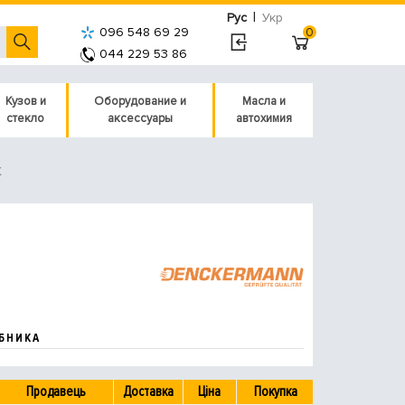
|
Рус
Укр
096 548 69 29
0
044 229 53 86
Кузов и
Оборудование и
Масла и
стекло
аксессуары
автохимия
K
БНИКА
Продавець
Доставка
Ціна
Покупка