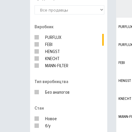
Виробник
PURFLU
PURFLUX
FEBI
PURFLU
HENGST
KNECHT
FEBI
MANN-FILTER
BMW
HENGST
Тип виробництва
Без аналогов
KNECHT
Стан
MANN-FI
Новое
б/у