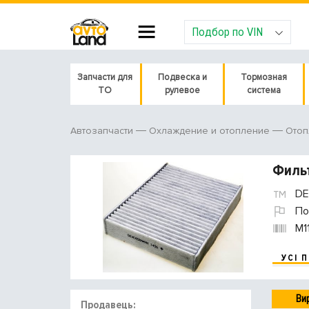
Подбор по VIN
Запчасти для
Подвеска и
Тормозная
ТО
рулевое
система
Автозапчасти
Охлаждение и отопление
Отоп
Филь
DE
По
M1
УСІ 
Ви
Продавець: