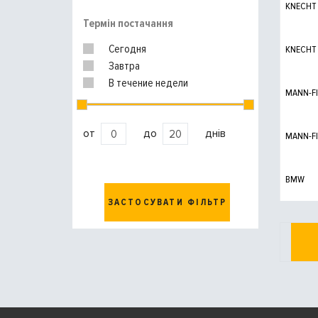
KNECHT
Термін постачання
Сегодня
KNECHT
Завтра
В течение недели
MANN-FI
от
до
днів
MANN-FI
BMW
ЗАСТОСУВАТИ ФІЛЬТР