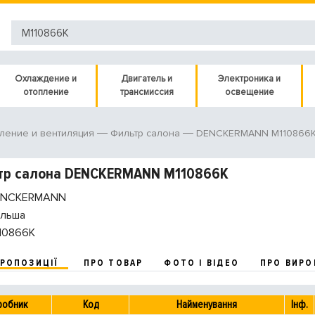
Охлаждение и
Двигатель и
Электроника и
отопление
трансмиссия
освещение
DENCKERMANN M110866
ление и вентиляция
Фильтр салона
тр салона DENCKERMANN M110866K
NCKERMANN
льша
10866K
ПРОПОЗИЦІЇ
ПРО ТОВАР
ФОТО І ВІДЕО
ПРО ВИРО
робник
Код
Найменування
Інф.