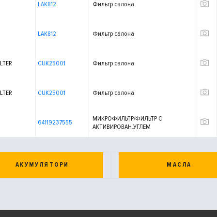
LAK812
Фильтр салона
LAK812
Фильтр салона
LTER
CUK25001
Фильтр салона
LTER
CUK25001
Фильтр салона
МИКРОФИЛЬТР/ФИЛЬТР С
64119237555
АКТИВИРОВАН.УГЛЕМ
АКУМУЛЯТОРИ
МАСЛА