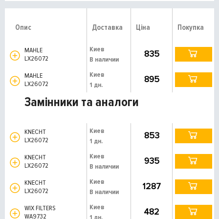
Опис
Доставка
Ціна
Покупка
Киев
MAHLE
835
LX26072
В наличии
Киев
MAHLE
895
LX26072
1 дн.
Замінники та аналоги
Киев
KNECHT
853
LX26072
1 дн.
Киев
KNECHT
935
LX26072
В наличии
Киев
KNECHT
1287
LX26072
В наличии
Киев
WIX FILTERS
482
WA9732
1 дн.