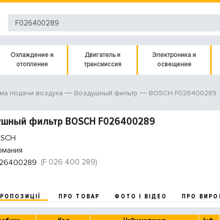
Охлаждение и
Двигатель и
Электроника и
отопление
трансмиссия
освещение
BOSCH F026400289
ма подачи воздуха
Воздушный фильтр
ушный фильтр BOSCH F026400289
SCH
рмания
(F 026 400 289)
26400289
ПРОПОЗИЦІЇ
ПРО ТОВАР
ФОТО І ВІДЕО
ПРО ВИРО