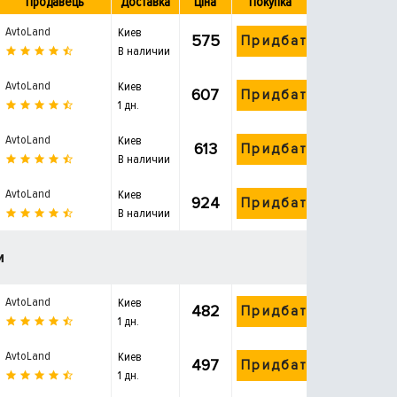
Продавець
Доставка
Ціна
Покупка
AvtoLand
Киев
575
Придбати
В наличии
AvtoLand
Киев
607
Придбати
1 дн.
AvtoLand
Киев
613
Придбати
В наличии
AvtoLand
Киев
924
Придбати
В наличии
и
AvtoLand
Киев
482
Придбати
1 дн.
AvtoLand
Киев
497
Придбати
1 дн.