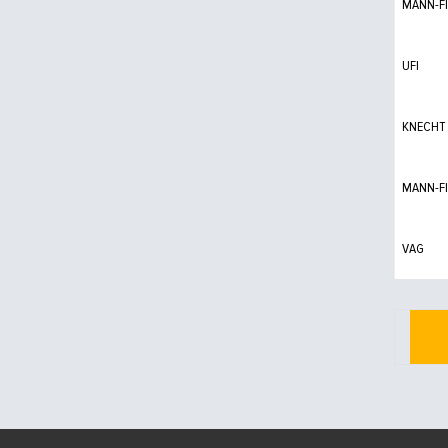
MANN-FI
UFI
KNECHT
MANN-FI
VAG