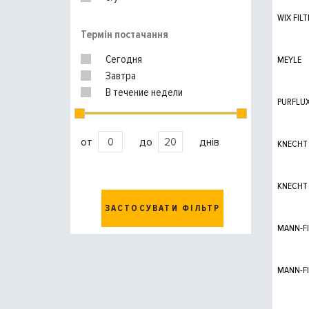
WIX FILT
Термін постачання
Сегодня
MEYLE
Завтра
В течение недели
PURFLU
от
до
днів
KNECHT
KNECHT
ЗАСТОСУВАТИ ФІЛЬТР
MANN-FI
MANN-FI