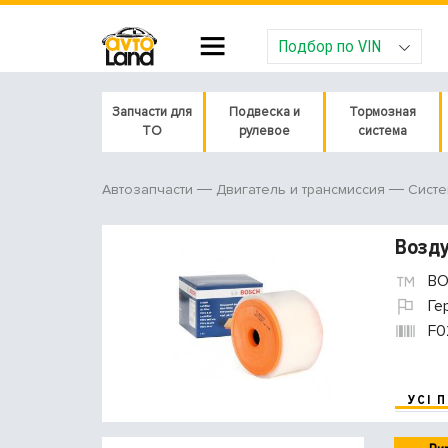
Подбор по VIN
Запчасти для
Подвеска и
Тормозная
ТО
рулевое
система
Автозапчасти
Двигатель и трансмиссия
Систе
Возд
BO
Ге
F0
УСІ 