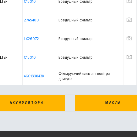
LTER
C15010
Воздушный фильтр
27A5400
Воздушный фильтр
LX26072
Воздушный фильтр
LTER
C15010
Воздушный фильтр
Фільтруючий елемент повітря
4G0133843K
двигуна
АКУМУЛЯТОРИ
МАСЛА