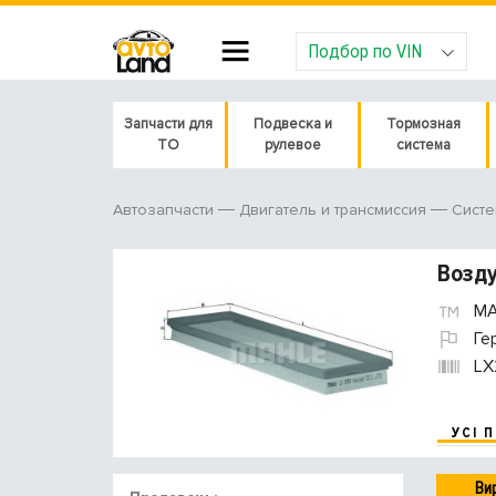
Подбор по VIN
Запчасти для
Подвеска и
Тормозная
ТО
рулевое
система
Автозапчасти
Двигатель и трансмиссия
Систе
Возд
MA
Ге
LX
УСІ 
Ви