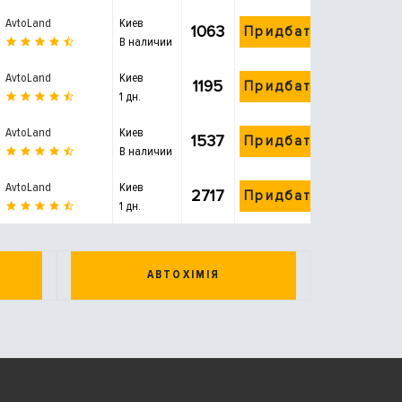
AvtoLand
Киев
1063
Придбати
В наличии
AvtoLand
Киев
1195
Придбати
1 дн.
AvtoLand
Киев
1537
Придбати
В наличии
AvtoLand
Киев
2717
Придбати
1 дн.
АВТОХІМІЯ