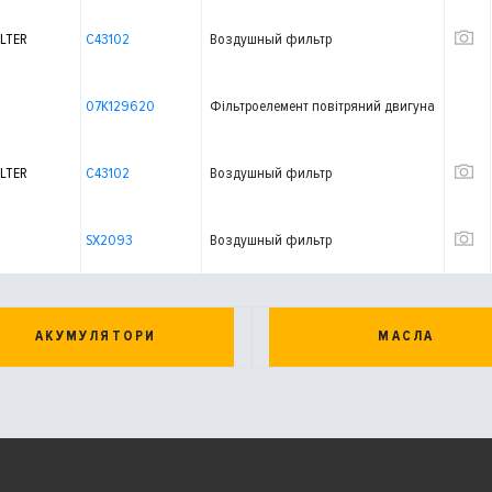
LTER
C43102
Воздушный фильтр
07K129620
Фільтроелемент повітряний двигуна
LTER
C43102
Воздушный фильтр
SX2093
Воздушный фильтр
АКУМУЛЯТОРИ
МАСЛА