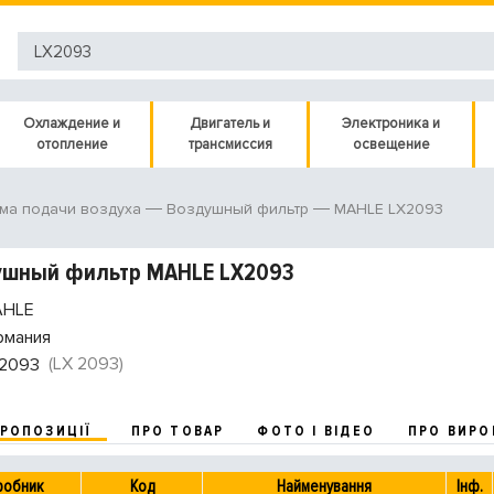
Охлаждение и
Двигатель и
Электроника и
отопление
трансмиссия
освещение
MAHLE LX2093
ма подачи воздуха
Воздушный фильтр
ушный фильтр MAHLE LX2093
HLE
рмания
(LX 2093)
2093
ПРОПОЗИЦІЇ
ПРО ТОВАР
ФОТО І ВІДЕО
ПРО ВИРО
робник
Код
Найменування
Інф.