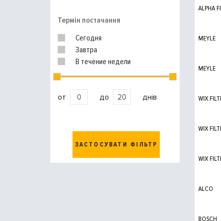
ALPHA F
Термін постачання
Сегодня
MEYLE
Завтра
В течение недели
MEYLE
от
до
днів
WIX FILT
WIX FILT
ЗАСТОСУВАТИ ФІЛЬТР
WIX FILT
ALCO
BOSCH