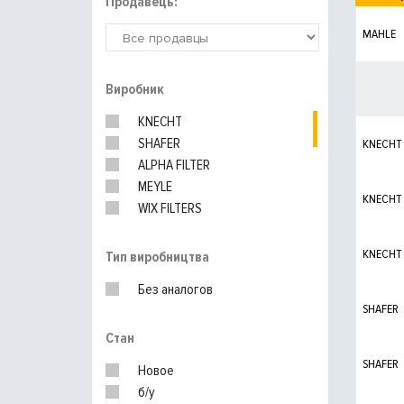
Продавець:
MAHLE
Виробник
KNECHT
SHAFER
KNECHT
ALPHA FILTER
MEYLE
KNECHT
WIX FILTERS
ALCO
BOSCH
KNECHT
Тип виробництва
PURFLUX
Без аналогов
VAG
SHAFER
MANN-FILTER
Стан
SHAFER
Новое
б/у