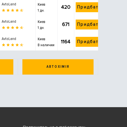
AvtoLand
Киев
420
Придбати
1 дн.
AvtoLand
Киев
671
Придбати
1 дн.
AvtoLand
Киев
1164
Придбати
В наличии
АВТОХІМІЯ