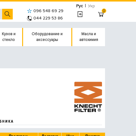
|
Рус
Укр
096 548 69 29
0
044 229 53 86
Кузов и
Оборудование и
Масла и
стекло
аксессуары
автохимия
БНИКА