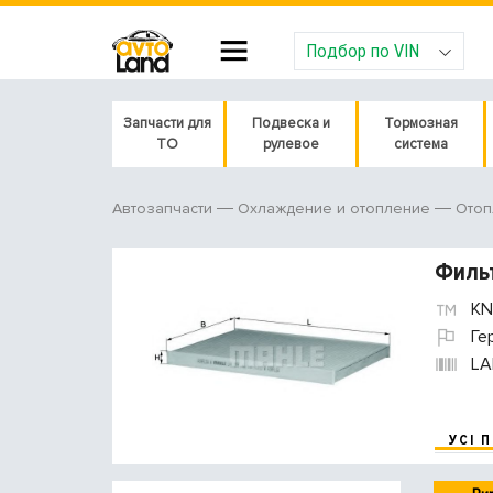
Подбор по VIN
Запчасти для
Подвеска и
Тормозная
ТО
рулевое
система
Автозапчасти
Охлаждение и отопление
Отоп
Фильт
KN
Ге
LA
УСІ 