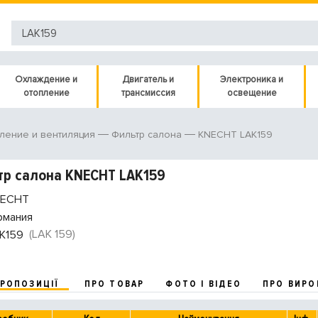
Охлаждение и
Двигатель и
Электроника и
отопление
трансмиссия
освещение
KNECHT LAK159
ление и вентиляция
Фильтр салона
р салона KNECHT LAK159
ECHT
рмания
(LAK 159)
K159
ПРОПОЗИЦІЇ
ПРО ТОВАР
ФОТО І ВІДЕО
ПРО ВИРО