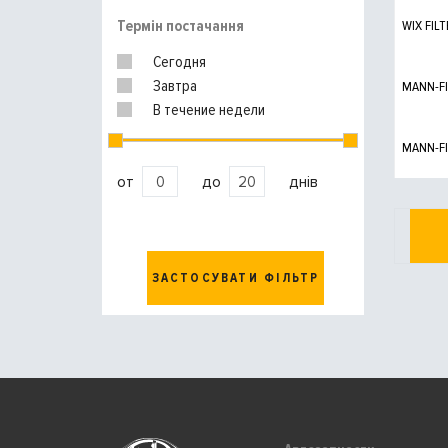
Термін постачання
WIX FILT
Сегодня
Завтра
MANN-FI
В течение недели
MANN-FI
от
до
днів
ЗАСТОСУВАТИ ФІЛЬТР