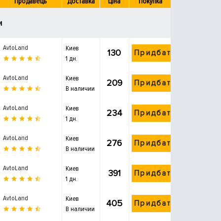
Продавець
Доставка
Ціна
Покупка
и
AvtoLand
Киев
130
Придбати
1 дн.
AvtoLand
Киев
209
Придбати
В наличии
AvtoLand
Киев
234
Придбати
1 дн.
AvtoLand
Киев
276
Придбати
В наличии
AvtoLand
Киев
391
Придбати
1 дн.
AvtoLand
Киев
405
Придбати
В наличии