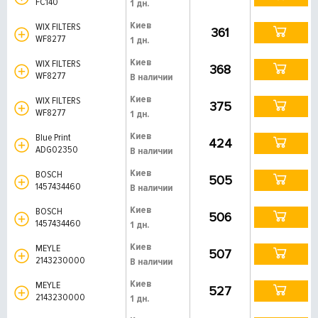
FC140
1 дн.
Киев
WIX FILTERS
361
WF8277
1 дн.
Киев
WIX FILTERS
368
WF8277
В наличии
Киев
WIX FILTERS
375
WF8277
1 дн.
Киев
Blue Print
424
ADG02350
В наличии
Киев
BOSCH
505
1457434460
В наличии
Киев
BOSCH
506
1457434460
1 дн.
Киев
MEYLE
507
2143230000
В наличии
Киев
MEYLE
527
2143230000
1 дн.