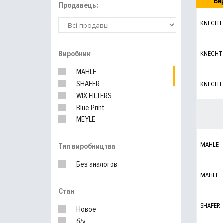
Ви
Продавець:
KNECHT
Виробник
KNECHT
MAHLE
SHAFER
KNECHT
WIX FILTERS
Blue Print
MEYLE
DELPHI
PURFLUX
MAHLE
Тип виробництва
BOSCH
Без аналогов
UFI
MAHLE
MANN-FILTER
Стан
SHAFER
Новое
б/у