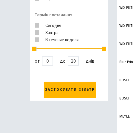
WIX FILT
Термін постачання
Сегодня
WIX FILT
Завтра
В течение недели
WIX FILT
от
до
днів
Blue Prin
BOSCH
ЗАСТОСУВАТИ ФІЛЬТР
BOSCH
MEYLE