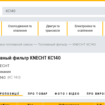
Охолодження та
Двигун та
Електроніка та
опалення
трансмісія
освітлення
KNECHT KC140
вка топливной смеси
Топливный фильтр
ивный фильтр KNECHT KC140
ECHT
рмания
(KC 140)
140
ПРОПОЗИЦІЇ
ПРО ТОВАР
ФОТО І ВІДЕО
ПРО ВИРО