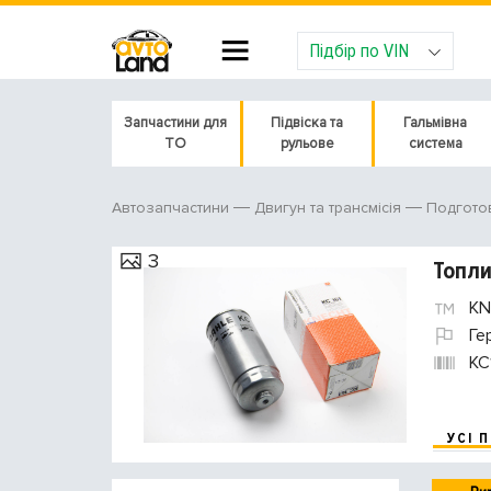
Підбір по VIN
Запчастини для
Підвіска та
Гальмівна
ТО
рульове
система
Автозапчастини
Двигун та трансмісія
Подгото
3
Топл
KN
Ге
KC
УСІ 