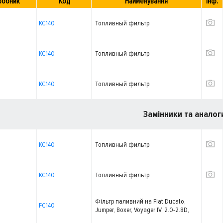
робник
Код
Найменування
Інф.
KC140
Топливный фильтр
KC140
Топливный фильтр
KC140
Топливный фильтр
Замінники та аналог
KC140
Топливный фильтр
KC140
Топливный фильтр
Фільтр паливний на Fiat Ducato,
FC140
Jumper, Boxer, Voyager IV, 2.0-2.8D,
-02, M16*1.5, M12*1.5