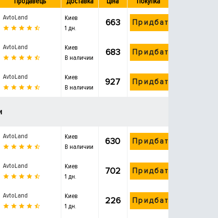
Продавець
Доставка
Ціна
Покупка
AvtoLand
Киев
663
Придбати
1 дн.
AvtoLand
Киев
683
Придбати
В наличии
AvtoLand
Киев
927
Придбати
В наличии
и
AvtoLand
Киев
630
Придбати
В наличии
AvtoLand
Киев
702
Придбати
1 дн.
AvtoLand
Киев
226
Придбати
1 дн.