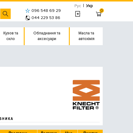
|
Рус
Укр
096 548 69 29
0
044 229 53 86
Кузов та
Обладнання та
Масла та
скло
аксесуари
автохімія
БНИКА