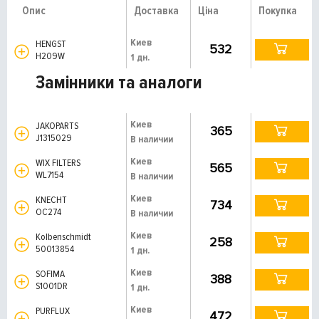
Опис
Доставка
Ціна
Покупка
Киев
HENGST
532
H209W
1 дн.
Замінники та аналоги
Киев
JAKOPARTS
365
J1315029
В наличии
Киев
WIX FILTERS
565
WL7154
В наличии
Киев
KNECHT
734
OC274
В наличии
Киев
Kolbenschmidt
258
50013854
1 дн.
Киев
SOFIMA
388
S1001DR
1 дн.
Киев
PURFLUX
472