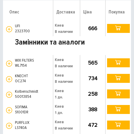
Опис
Доставка
Ціна
Покупка
Киев
UFI
666
2323700
В наличии
Замінники та аналоги
Киев
WIX FILTERS
565
WL7154
В наличии
Киев
KNECHT
734
OC274
В наличии
Киев
Kolbenschmidt
258
50013854
1 дн.
Киев
SOFIMA
388
S1001DR
1 дн.
Киев
PURFLUX
472
LS740A
В наличии