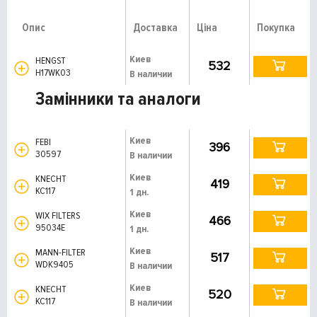
Опис
Доставка
Ціна
Покупка
Киев
HENGST
532
H17WK03
В наличии
Замінники та аналоги
Киев
FEBI
396
30597
В наличии
Киев
KNECHT
419
KC117
1 дн.
Киев
WIX FILTERS
466
95034E
1 дн.
Киев
MANN-FILTER
517
WDK9405
В наличии
Киев
KNECHT
520
KC117
В наличии